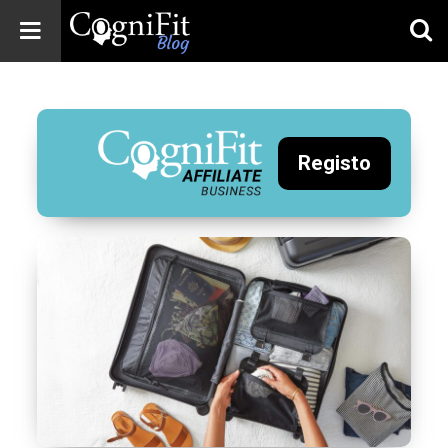
CogniFit
Blog: Brain
Health
News
Registo
Brain Training,
Mental Health, and
Wellness