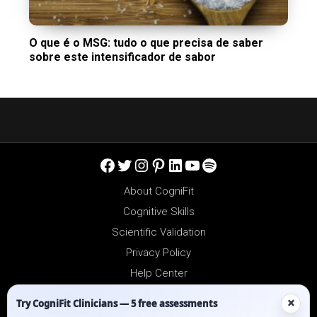
O que é o MSG: tudo o que precisa de saber
sobre este intensificador de sabor
Facebook
Twitter
Instagram
Pinterest
LinkedIn
YouTube
Spotify
About CogniFit
Cognitive Skills
Scientific Validation
Privacy Policy
Help Center
Reseller Platform
×
Try CogniFit Clinicians — 5 free assessments
Affiliates