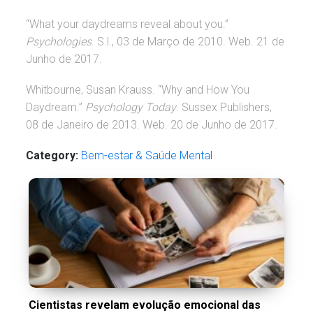
“What your daydreams reveal about you.”
Psychologies
. S.l., 03 de Março de 2010. Web. 21 de
Junho de 2017.
Whitbourne, Susan Krauss. “Why and How You
Daydream.”
Psychology Today
. Sussex Publishers,
08 de Janeiro de 2013. Web. 20 de Junho de 2017.
Category:
Bem-estar & Saúde Mental
Cientistas revelam evolução emocional das