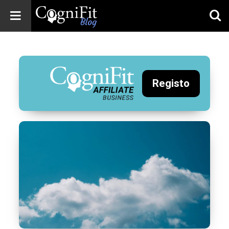
CogniFit
Blog: Brain
Health
News
Registo
Brain Training,
Mental Health, and
Wellness