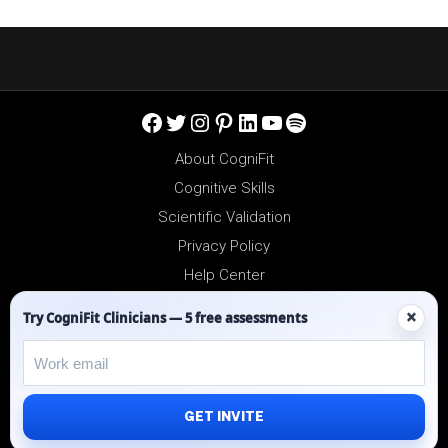
Facebook
Twitter
Instagram
Pinterest
LinkedIn
YouTube
Spotify
About CogniFit
Cognitive Skills
Scientific Validation
Privacy Policy
Help Center
Reseller Platform
×
Try CogniFit Clinicians — 5 free assessments
Affiliates
GET INVITE
©2012-2026 - All Rights Reserved.
CogniFit