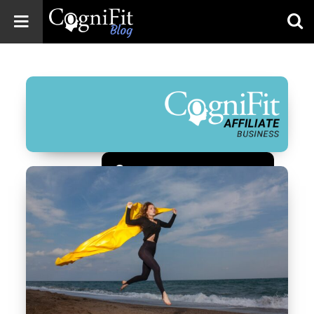
CogniFit
Blog: Brain
Health
News
Brain Training,
Mental Health, and
Wellness
Зарегистрироваться