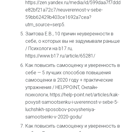
https://zen.yandex.ru/media/id/599daa7f7ddd
e82bf21a72c7/neuverennost-v-sebe-
59bb62429b403ce1692a7cea?
utm_source=serp5.
Заитова Е.В., 10 причин неуверенности в
себе, о которых вы не задумывали раньше
/ Психологи на b17.ru,
https://www.b17.ru/article/65281/
Как повысить самооценку и уверенность в
себе — 5 лучших способов повышения
самооценки в 2020 году + практические
упражнения / HELPPOINT, Онлайн-
психологи, https://help-point.net/articles/kak-
povysit-samootsenku-i-uverennost-v-sebe-5-
luchshikh-sposobov-povysheniya-
samootsenki-v-2020-godu/
Как повысить самооценку и уверенность в