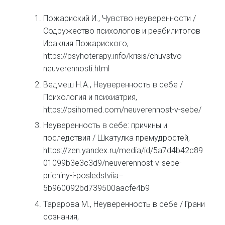
Пожариский И., Чувство неуверенности /
Содружество психологов и реабилитогов
Ираклия Пожариского,
https://psyhoterapy.info/krisis/chuvstvo-
neuverennosti.html
Ведмеш Н.А., Неуверенность в себе /
Психология и психиатрия,
https://psihomed.com/neuverennost-v-sebe/
Неуверенность в себе: причины и
последствия / Шкатулка премудростей,
https://zen.yandex.ru/media/id/5a7d4b42c89
01099b3e3c3d9/neuverennost-v-sebe-
prichiny-i-posledstviia–
5b960092bd739500aacfe4b9
Тарарова М., Неуверенность в себе / Грани
сознания,