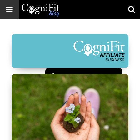
CogniFit
Blog: Brain
Health
News
Brain Training,
Mental Health, and
Wellness
Зарегистрироваться