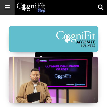
CogniFit
Blog: Brain
Health
News
Brain Training,
Mental Health, and
Wellness
Зарегистрироваться