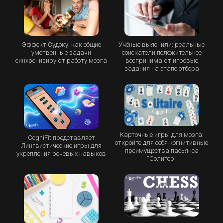
Эффект Судоку: как общие
Учёные выяснили: реальные
умственные задачи
соискатели положительнее
синхронизируют работу мозга
воспринимают игровые
задания на этапе отбора
Карточные игры для мозга:
CogniFit представляет
откройте для себя когнитивные
Лингвистические игры для
преимущества пасьянса
укрепления речевых навыков
“Cолитер”