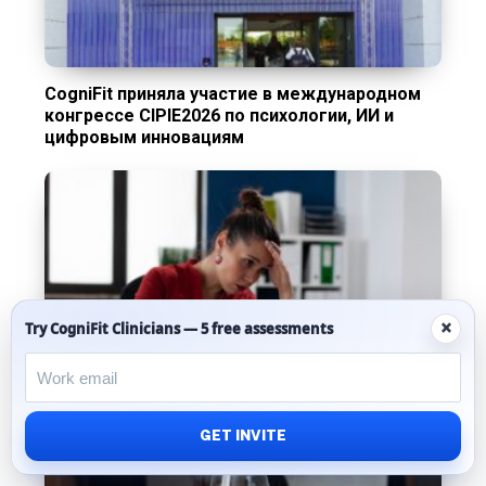
CogniFit приняла участие в международном
конгрессе CIPIE2026 по психологии, ИИ и
цифровым инновациям
×
Try CogniFit Clinicians — 5 free assessments
Не можете сосредоточиться на работе? 4
способа преодолеть «когнитивный паралич»
GET INVITE