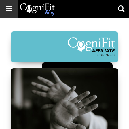
CogniFit
Blog: Brain
Health
News
Brain Training,
Mental Health, and
Wellness
Зарегистрироваться