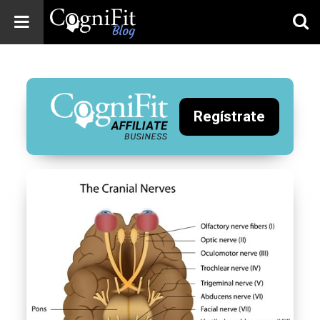
CogniFit
Blog: Brain
Health
News
Regístrate
Brain Training,
Mental Health, and
Wellness