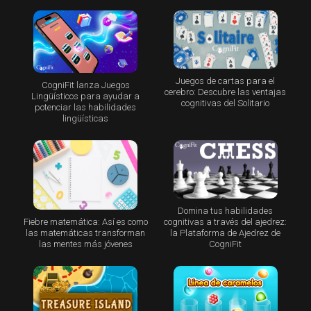
Juegos de cartas para el
CogniFit lanza Juegos
cerebro: Descubre las ventajas
Lingüísticos para ayudar a
cognitivas del Solitario
potenciar las habilidades
lingüísticas
Domina tus habilidades
Fiebre matemática: Así es como
cognitivas a través del ajedrez:
las matemáticas transforman
la Plataforma de Ajedrez de
las mentes más jóvenes
CogniFit