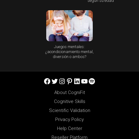
según su edad
Juegos mentales:
¿acondicionamiento mental,
diversión o ambos?
Facebook
Twitter
Instagram
Pinterest
LinkedIn
YouTube
Spotify
About CogniFit
Cognitive Skills
Scientific Validation
Privacy Policy
Help Center
Reseller Platform