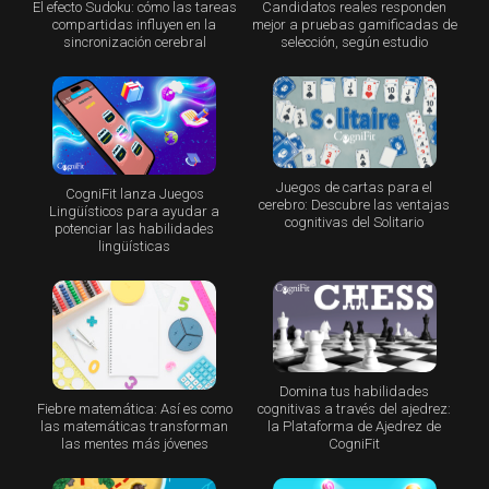
El efecto Sudoku: cómo las tareas
Candidatos reales responden
compartidas influyen en la
mejor a pruebas gamificadas de
sincronización cerebral
selección, según estudio
Juegos de cartas para el
CogniFit lanza Juegos
cerebro: Descubre las ventajas
Lingüísticos para ayudar a
cognitivas del Solitario
potenciar las habilidades
lingüísticas
Domina tus habilidades
Fiebre matemática: Así es como
cognitivas a través del ajedrez:
las matemáticas transforman
la Plataforma de Ajedrez de
las mentes más jóvenes
CogniFit