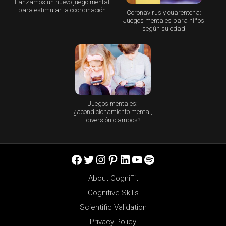
Lanzamos un nuevo juego mental
para estimular la coordinación
Coronavirus y cuarentena:
Juegos mentales para niños
según su edad
Juegos mentales:
¿acondicionamiento mental,
diversión o ambos?
Facebook
Twitter
Instagram
Pinterest
LinkedIn
YouTube
Spotify
About CogniFit
Cognitive Skills
Scientific Validation
Privacy Policy