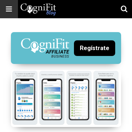
CogniFit
Blog: Brain
Health
News
Regístrate
Brain Training,
Mental Health, and
Wellness