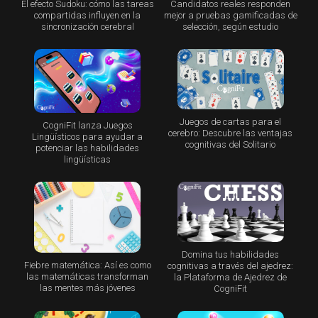
El efecto Sudoku: cómo las tareas
Candidatos reales responden
compartidas influyen en la
mejor a pruebas gamificadas de
sincronización cerebral
selección, según estudio
Juegos de cartas para el
CogniFit lanza Juegos
cerebro: Descubre las ventajas
Lingüísticos para ayudar a
cognitivas del Solitario
potenciar las habilidades
lingüísticas
Domina tus habilidades
Fiebre matemática: Así es como
cognitivas a través del ajedrez:
las matemáticas transforman
la Plataforma de Ajedrez de
las mentes más jóvenes
CogniFit