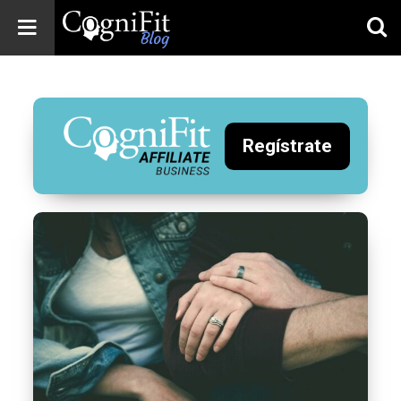
CogniFit
Blog: Brain
Health
News
Regístrate
Brain Training,
Mental Health, and
Wellness