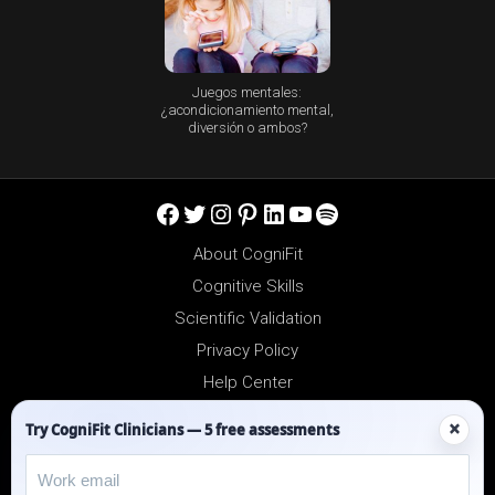
Juegos mentales:
¿acondicionamiento mental,
diversión o ambos?
Facebook
Twitter
Instagram
Pinterest
LinkedIn
YouTube
Spotify
About CogniFit
Cognitive Skills
Scientific Validation
Privacy Policy
Help Center
Reseller Platform
×
Try CogniFit Clinicians — 5 free assessments
Affiliates