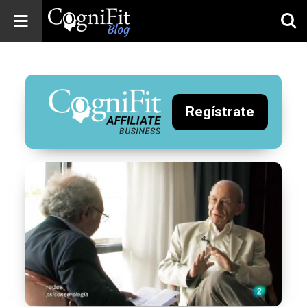
CogniFit
Blog: Brain
Health
News
Regístrate
Brain Training,
Mental Health, and
Wellness