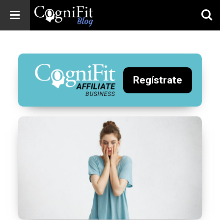
CogniFit
Blog: Brain
Health
News
Regístrate
Brain Training,
Mental Health, and
Wellness