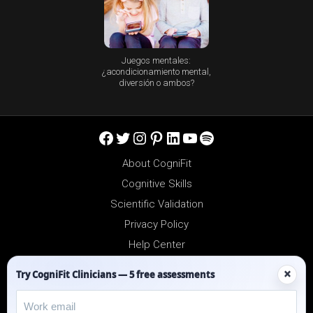
Juegos mentales:
¿acondicionamiento mental,
diversión o ambos?
Facebook
Twitter
Instagram
Pinterest
LinkedIn
YouTube
Spotify
About CogniFit
Cognitive Skills
Scientific Validation
Privacy Policy
Help Center
Reseller Platform
×
Try CogniFit Clinicians — 5 free assessments
Affiliates