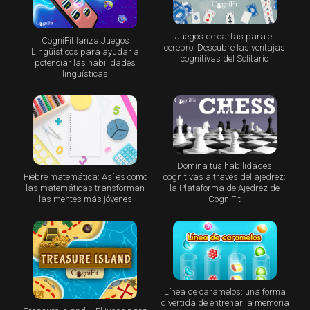
Juegos de cartas para el
CogniFit lanza Juegos
cerebro: Descubre las ventajas
Lingüísticos para ayudar a
cognitivas del Solitario
potenciar las habilidades
lingüísticas
Domina tus habilidades
Fiebre matemática: Así es como
cognitivas a través del ajedrez:
las matemáticas transforman
la Plataforma de Ajedrez de
las mentes más jóvenes
CogniFit
Línea de caramelos: una forma
divertida de entrenar la memoria