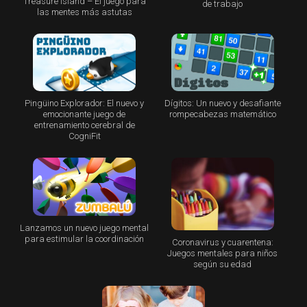
Treasure Island – El juego para
de trabajo
las mentes más astutas
Pingüino Explorador: El nuevo y
Dígitos: Un nuevo y desafiante
emocionante juego de
rompecabezas matemático
entrenamiento cerebral de
CogniFit
Lanzamos un nuevo juego mental
para estimular la coordinación
Coronavirus y cuarentena:
Juegos mentales para niños
según su edad