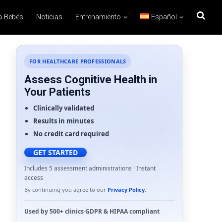
a Bebés
Noticias
Entrenamiento
Español
FOR HEALTHCARE PROFESSIONALS
Assess Cognitive Health in
Your Patients
Clinically validated
Results in minutes
No credit card required
GET STARTED
Includes 5 assessment administrations · Instant
access
By continuing you agree to our
Privacy Policy
.
Used by
500+ clinics
·
GDPR
&
HIPAA
compliant