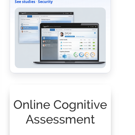
See studies
·
Security