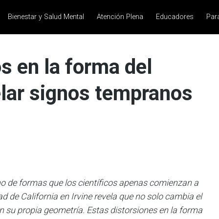
Bienestar y Salud Mental
Atención Plena
Educadores
Par
s en la forma del
lar signos tempranos
o de formas que los científicos apenas comienzan a
 de California en Irvine revela que no solo cambia el
n su propia geometría. Estas distorsiones en la forma