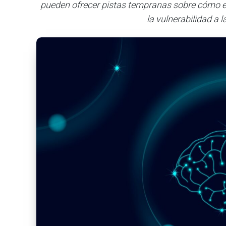
pueden ofrecer pistas tempranas sobre cómo el
la vulnerabilidad a 