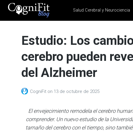
Salud Cerebral y Neurociencia
CogniFit
Blog: Brain
Estudio: Los cambio
Health
News
cerebro pueden reve
Brain Training, Mental
Health, and Wellness
del Alzheimer
CogniFit
on
13 de octubre de 2025
El envejecimiento remodela el cerebro human
comprender. Un nuevo estudio de la Universidad
tamaño del cerebro con el tiempo, sino tambié