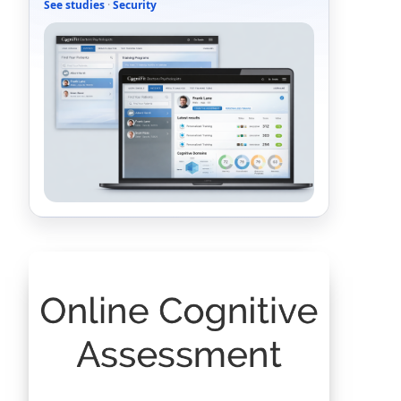
See studies
·
Security