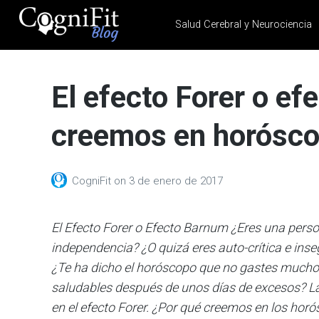
Salud Cerebral y Neurociencia
CogniFit
Blog: Brain
El efecto Forer o e
Health
News
creemos en horósc
Brain Training, Mental
Health, and Wellness
CogniFit
on
3 de enero de 2017
El Efecto Forer o Efecto Barnum ¿Eres una pers
independencia? ¿O quizá eres auto-crítica e ins
¿Te ha dicho el horóscopo que no gastes mucho 
saludables después de unos días de excesos? La
en el efecto Forer. ¿Por qué creemos en los hor