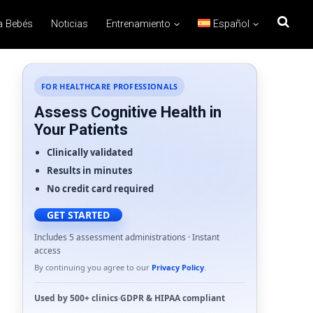
a Bebés
Noticias
Entrenamiento
Español
FOR HEALTHCARE PROFESSIONALS
Assess Cognitive Health in
Your Patients
Clinically validated
Results in minutes
No credit card required
GET STARTED
Includes 5 assessment administrations · Instant
access
By continuing you agree to our
Privacy Policy
.
Used by
500+ clinics
·
GDPR
&
HIPAA
compliant