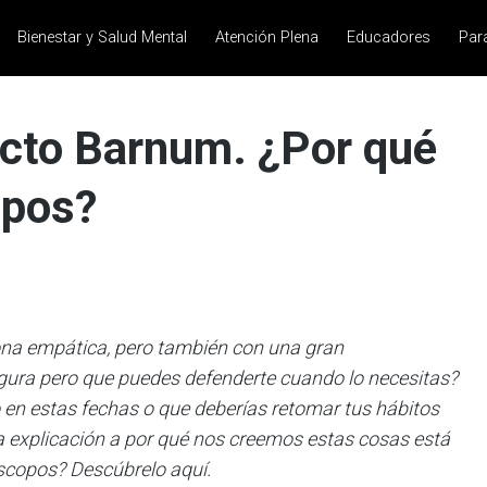
Bienestar y Salud Mental
Atención Plena
Educadores
Par
fecto Barnum. ¿Por qué
opos?
ona empática, pero también con una gran
egura pero que puedes defenderte cuando lo necesitas?
en estas fechas o que deberías retomar tus hábitos
 explicación a por qué nos creemos estas cosas está
óscopos? Descúbrelo aquí.