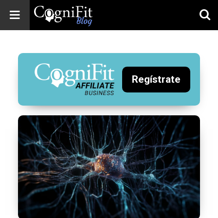
CogniFit
Blog: Brain
Health
News
Regístrate
Brain Training,
Mental Health, and
Wellness