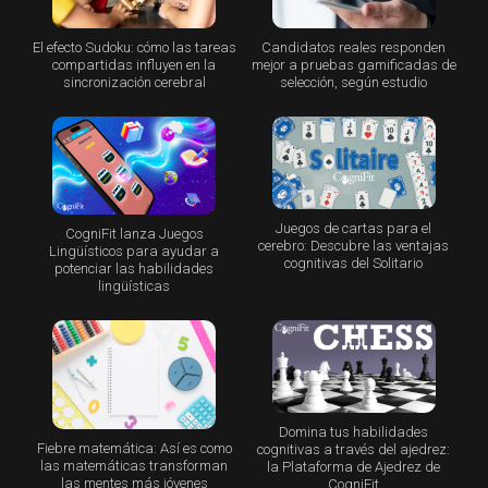
El efecto Sudoku: cómo las tareas
Candidatos reales responden
compartidas influyen en la
mejor a pruebas gamificadas de
sincronización cerebral
selección, según estudio
Juegos de cartas para el
CogniFit lanza Juegos
cerebro: Descubre las ventajas
Lingüísticos para ayudar a
cognitivas del Solitario
potenciar las habilidades
lingüísticas
Domina tus habilidades
Fiebre matemática: Así es como
cognitivas a través del ajedrez:
las matemáticas transforman
la Plataforma de Ajedrez de
las mentes más jóvenes
CogniFit