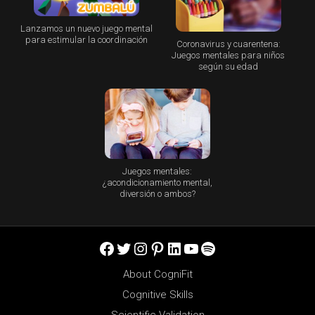
Lanzamos un nuevo juego mental
para estimular la coordinación
Coronavirus y cuarentena:
Juegos mentales para niños
según su edad
Juegos mentales:
¿acondicionamiento mental,
diversión o ambos?
Facebook
Twitter
Instagram
Pinterest
LinkedIn
YouTube
Spotify
About CogniFit
Cognitive Skills