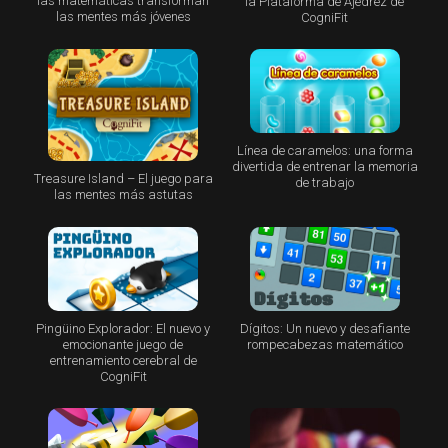
las matemáticas transforman
la Plataforma de Ajedrez de
las mentes más jóvenes
CogniFit
Línea de caramelos: una forma
divertida de entrenar la memoria
Treasure Island – El juego para
de trabajo
las mentes más astutas
Pingüino Explorador: El nuevo y
Dígitos: Un nuevo y desafiante
emocionante juego de
rompecabezas matemático
entrenamiento cerebral de
CogniFit