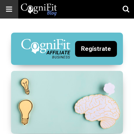
CogniFit
Blog: Brain
Health
News
Regístrate
Brain Training,
Mental Health, and
Wellness