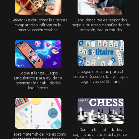
El efecto Sudoku: cómo las tareas
Candidatos reales responden
compartidas influyen en la
mejor a pruebas gamificadas de
sincronización cerebral
selección, según estudio
Juegos de cartas para el
CogniFit lanza Juegos
cerebro: Descubre las ventajas
Lingüísticos para ayudar a
cognitivas del Solitario
potenciar las habilidades
lingüísticas
Domina tus habilidades
Fiebre matemática: Así es como
cognitivas a través del ajedrez: