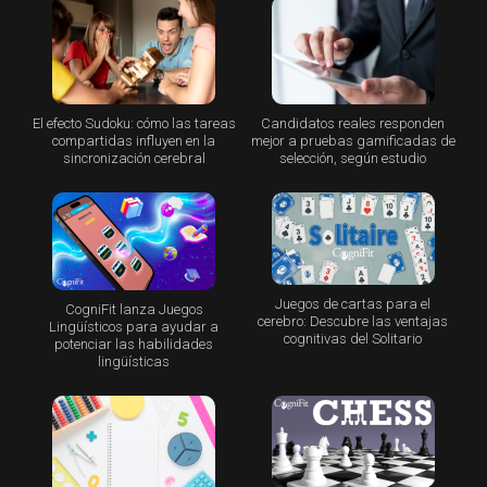
El efecto Sudoku: cómo las tareas
Candidatos reales responden
compartidas influyen en la
mejor a pruebas gamificadas de
sincronización cerebral
selección, según estudio
Juegos de cartas para el
CogniFit lanza Juegos
cerebro: Descubre las ventajas
Lingüísticos para ayudar a
cognitivas del Solitario
potenciar las habilidades
lingüísticas