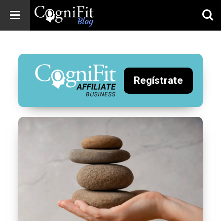
CogniFit
Blog: Brain
Health
News
Regístrate
Brain Training,
Mental Health, and
Wellness