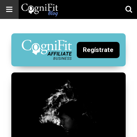
CogniFit
Blog: Brain
Health
News
Regístrate
Brain Training,
Mental Health, and
Wellness