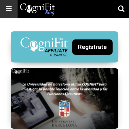
CogniFit
Blog: Brain
Health
News
Regístrate
Brain Training,
Mental Health, and
Wellness