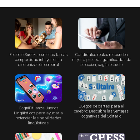
El efecto Sudoku: cómo las tareas
Candidatos reales responden
compartidas influyen en la
mejor a pruebas gamificadas de
sincronización cerebral
selección, según estudio
Juegos de cartas para el
CogniFit lanza Juegos
cerebro: Descubre las ventajas
Lingüísticos para ayudar a
cognitivas del Solitario
potenciar las habilidades
lingüísticas