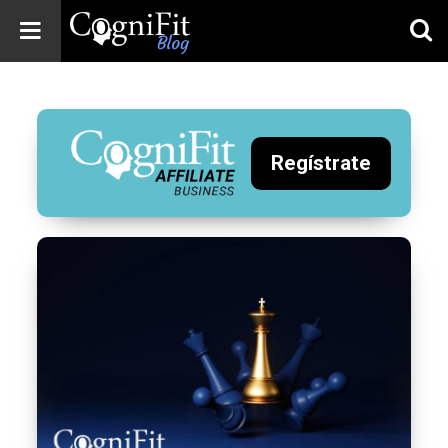
CogniFit
Blog: Brain
Health
News
Regístrate
Brain Training,
Mental Health, and
Wellness