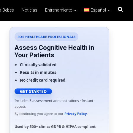
a Bebés
Noticias
Entrenamiento
Español
FOR HEALTHCARE PROFESSIONALS
Assess Cognitive Health in
Your Patients
Clinically validated
Results in minutes
No credit card required
GET STARTED
Includes 5 assessment administrations · Instant
access
By continuing you agree to our
Privacy Policy
.
Used by
500+ clinics
·
GDPR
&
HIPAA
compliant