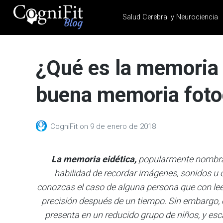
Salud Cerebral y Neurociencia
CogniFit
Blog: Brain
¿Qué es la memoria 
Health
News
buena memoria fotog
Brain Training, Mental
Health, and Wellness
CogniFit
on
9 de enero de 2018
La memoria eidética,
popularmente nombra
habilidad de recordar imágenes, sonidos u o
conozcas el caso de alguna persona que con lee
precisión después de un tiempo. Sin embargo,
presenta en un reducido grupo de niños, y es