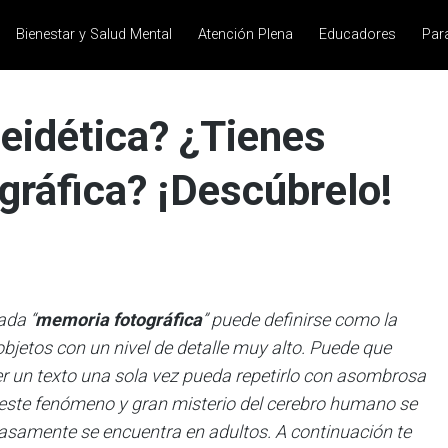
Bienestar y Salud Mental
Atención Plena
Educadores
Par
eidética? ¿Tienes
ráfica? ¡Descúbrelo!
da “
memoria fotográfica
” puede definirse como la
bjetos con un nivel de detalle muy alto. Puede que
r un texto una sola vez pueda repetirlo con asombrosa
 este fenómeno y gran misterio del cerebro humano se
casamente se encuentra en adultos. A continuación te