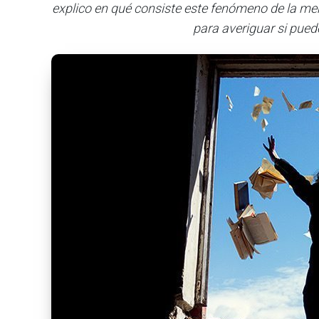
explico en qué consiste este fenómeno de la memo
para averiguar si pued