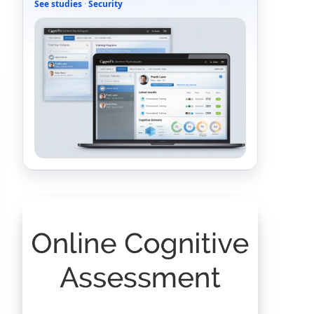
See studies
·
Security