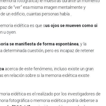
 memoria fotográfica) le muestras durante un momento
capaz de “ver” esa misma imagen mentalmente y
de un edificio, cuantas personas había…
emoria eidética es que s
us ojos se mueven como si
n u oyen.
oria se manifiesta de forma espontánea
, y la
a determinada cuestión, pero es incapaz de retener
ica
acerca de este fenómeno, incluso existe un gran
s en relación sobre si la memoria eidética existe
oria eidética es el realizado por los investigadores de
oria fotográfica o memoria eidética podría deberse a