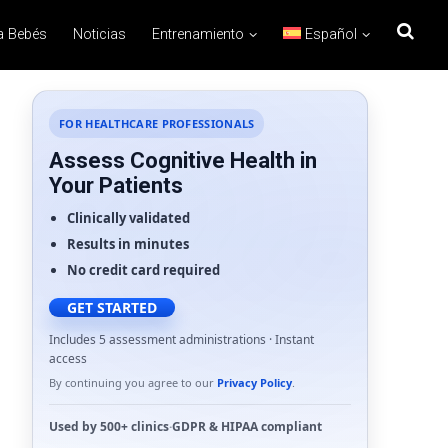
a Bebés
Noticias
Entrenamiento
Español
FOR HEALTHCARE PROFESSIONALS
Assess Cognitive Health in
Your Patients
Clinically validated
Results in minutes
No credit card required
GET STARTED
Includes 5 assessment administrations · Instant
access
By continuing you agree to our
Privacy Policy
.
Used by
500+ clinics
·
GDPR
&
HIPAA
compliant