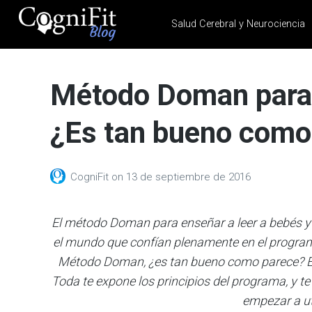
Salud Cerebral y Neurociencia
CogniFit
Blog: Brain
Método Doman para 
Health
News
¿Es tan bueno como
Brain Training, Mental
Health, and Wellness
CogniFit
on
13 de septiembre de 2016
El método Doman para enseñar a leer a bebés y
el mundo que confían plenamente en el programa
Método Doman, ¿es tan bueno como parece? En 
Toda te expone los principios del programa, y te
empezar a uti