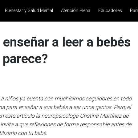
Bienestar y Salud Mental
Atención Plena
Educadores
Par
enseñar a leer a bebés
 parece?
 a niños ya cuenta con muchísimos seguidores en todo
 para enseñar a sus bebés a ser unos genios. Pero; el
este artículo la neuropsicóloga Cristina Martínez de
 invita a que reflexiones de forma responsable antes de
lizarlo con tu bebé.