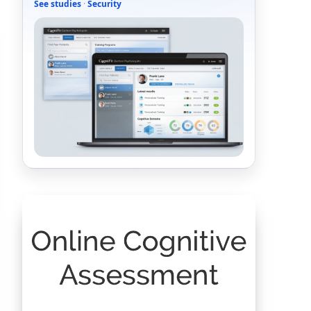
See studies
·
Security