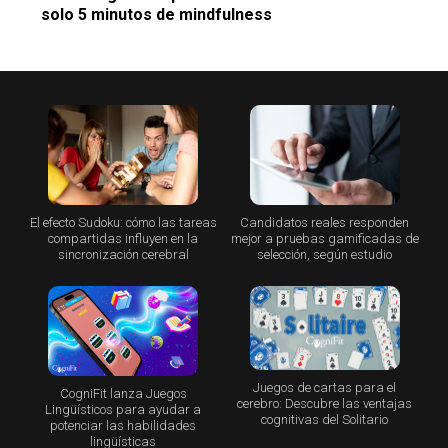
solo 5 minutos de mindfulness
El efecto Sudoku: cómo las tareas
Candidatos reales responden
compartidas influyen en la
mejor a pruebas gamificadas de
sincronización cerebral
selección, según estudio
Juegos de cartas para el
CogniFit lanza Juegos
cerebro: Descubre las ventajas
Lingüísticos para ayudar a
cognitivas del Solitario
potenciar las habilidades
lingüísticas