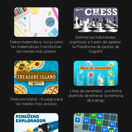
Domina tus habilidades
Fiebre matemática: Así es como
cognitivas a través del ajedrez:
las matemáticas transforman
la Plataforma de Ajedrez de
las mentes más jóvenes
CogniFit
Línea de caramelos: una forma
divertida de entrenar la memoria
Treasure Island – El juego para
de trabajo
las mentes más astutas