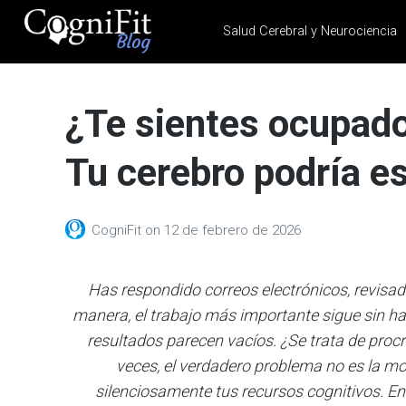
Salud Cerebral y Neurociencia
CogniFit
Blog: Brain
¿Te sientes ocupado
Health
News
Tu cerebro podría e
Brain Training, Mental
Health, and Wellness
CogniFit
on
12 de febrero de 2026
Has respondido correos electrónicos, revisad
manera, el trabajo más importante sigue sin hacer
resultados parecen vacíos. ¿Se trata de procr
veces, el verdadero problema no es la m
silenciosamente tus recursos cognitivos.
En