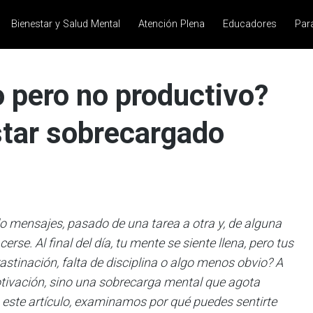
Bienestar y Salud Mental
Atención Plena
Educadores
Par
 pero no productivo?
star sobrecargado
o mensajes, pasado de una tarea a otra y, de alguna
se. Al final del día, tu mente se siente llena, pero tus
astinación, falta de disciplina o algo menos obvio? A
otivación, sino una sobrecarga mental que agota
 este artículo, examinamos por qué puedes sentirte