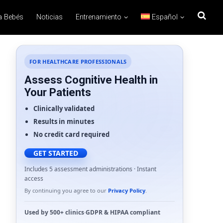
a Bebés
Noticias
Entrenamiento
Español
FOR HEALTHCARE PROFESSIONALS
Assess Cognitive Health in
Your Patients
Clinically validated
Results in minutes
No credit card required
GET STARTED
Includes 5 assessment administrations · Instant
access
By continuing you agree to our
Privacy Policy
.
Used by
500+ clinics
·
GDPR
&
HIPAA
compliant