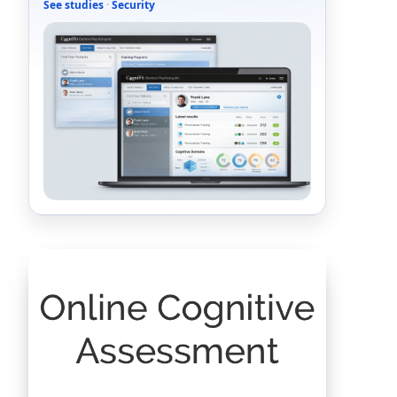
See studies
·
Security