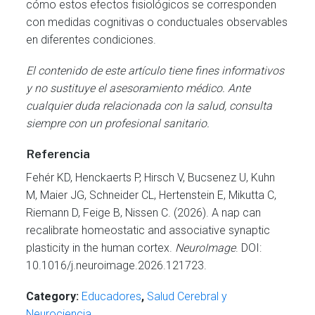
cómo estos efectos fisiológicos se corresponden
con medidas cognitivas o conductuales observables
en diferentes condiciones.
El contenido de este artículo tiene fines informativos
y no sustituye el asesoramiento médico. Ante
cualquier duda relacionada con la salud, consulta
siempre con un profesional sanitario.
Referencia
Fehér KD, Henckaerts P, Hirsch V, Bucsenez U, Kuhn
M, Maier JG, Schneider CL, Hertenstein E, Mikutta C,
Riemann D, Feige B, Nissen C. (2026). A nap can
recalibrate homeostatic and associative synaptic
plasticity in the human cortex.
NeuroImage
. DOI:
10.1016/j.neuroimage.2026.121723.
Category:
Educadores
,
Salud Cerebral y
Neurociencia