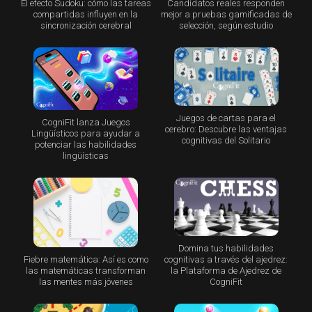
El efecto Sudoku: cómo las tareas
Candidatos reales responden
compartidas influyen en la
mejor a pruebas gamificadas de
sincronización cerebral
selección, según estudio
Juegos de cartas para el
CogniFit lanza Juegos
cerebro: Descubre las ventajas
Lingüísticos para ayudar a
cognitivas del Solitario
potenciar las habilidades
lingüísticas
Domina tus habilidades
Fiebre matemática: Así es como
cognitivas a través del ajedrez:
las matemáticas transforman
la Plataforma de Ajedrez de
las mentes más jóvenes
CogniFit