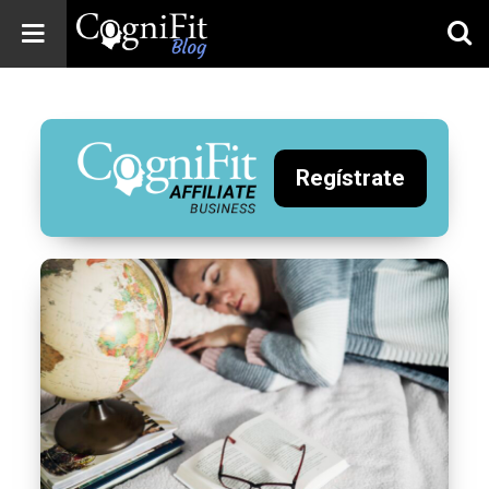
CogniFit
Blog: Brain
Health
News
Regístrate
Brain Training,
Mental Health, and
Wellness