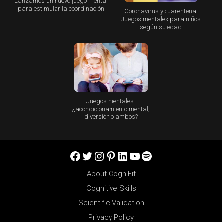
Lanzamos un nuevo juego mental
para estimular la coordinación
Coronavirus y cuarentena:
Juegos mentales para niños
según su edad
Juegos mentales:
¿acondicionamiento mental,
diversión o ambos?
Facebook
Twitter
Instagram
Pinterest
LinkedIn
YouTube
Spotify
About CogniFit
Cognitive Skills
Scientific Validation
Privacy Policy