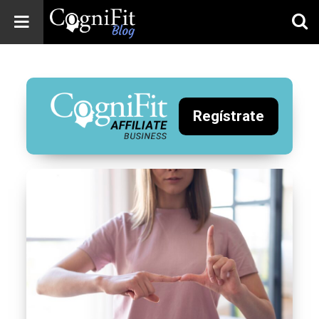
CogniFit
Blog: Brain
Health
News
Regístrate
Brain Training,
Mental Health, and
Wellness