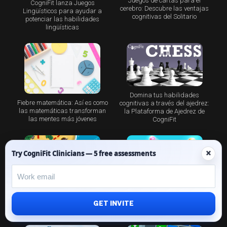
Juegos de cartas para el
CogniFit lanza Juegos
cerebro: Descubre las ventajas
Lingüísticos para ayudar a
cognitivas del Solitario
potenciar las habilidades
lingüísticas
Domina tus habilidades
Fiebre matemática: Así es como
cognitivas a través del ajedrez:
las matemáticas transforman
la Plataforma de Ajedrez de
las mentes más jóvenes
CogniFit
×
Try CogniFit Clinicians — 5 free assessments
Línea de caramelos: una forma
divertida de entrenar la memoria
Treasure Island – El juego para
de trabajo
GET INVITE
las mentes más astutas