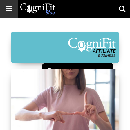
CogniFit
Blog: Brain
Health
News
Brain Training,
Mental Health, and
Wellness
Зарегистрироваться