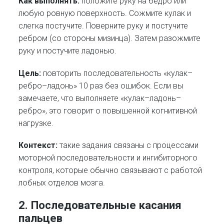
Как выполнять:
положите руку на бедро или
любую ровную поверхность. Сожмите кулак и
слегка постучите. Поверните руку и постучите
ребром (со стороны мизинца). Затем разожмите
руку и постучите ладонью.
Цель:
повторить последовательность «кулак–
ребро–ладонь» 10 раз без ошибок. Если вы
замечаете, что выполняете «кулак–ладонь–
ребро», это говорит о повышенной когнитивной
нагрузке.
Контекст:
такие задания связаны с процессами
моторной последовательности и ингибиторного
контроля, которые обычно связывают с работой
лобных отделов мозга.
2. Последовательные касания
пальцев