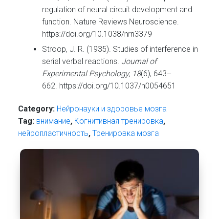
regulation of neural circuit development and
function. Nature Reviews Neuroscience.
https://doi.org/10.1038/nrn3379
Stroop, J. R. (1935). Studies of interference in
serial verbal reactions.
Journal of
Experimental Psychology, 18
(6), 643–
662. https://doi.org/10.1037/h0054651
Category:
Нейронауки и здоровье мозга
Tag:
внимание
,
Когнитивная тренировка
,
нейропластичность
,
Тренировка мозга