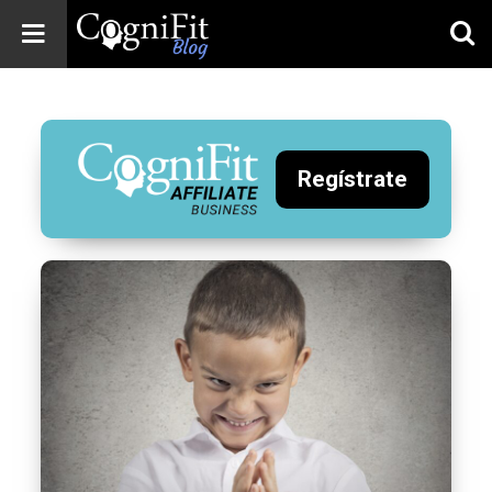
CogniFit
Blog: Brain
Health
News
Regístrate
Brain Training,
Mental Health, and
Wellness