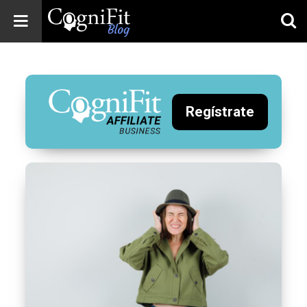
CogniFit
Blog: Brain
Health
News
Regístrate
Brain Training,
Mental Health, and
Wellness