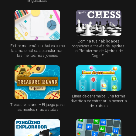
lingüísticas
Domina tus habilidades
Fiebre matemática: Así es como
cognitivas a través del ajedrez:
las matemáticas transforman
la Plataforma de Ajedrez de
las mentes más jóvenes
CogniFit
Línea de caramelos: una forma
divertida de entrenar la memoria
Treasure Island – El juego para
de trabajo
las mentes más astutas