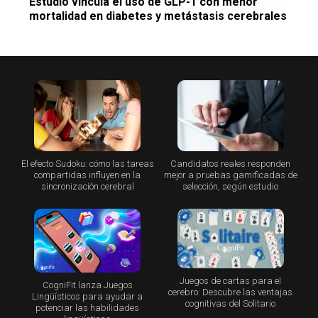
Estudio vincula el uso de GLP-1 con menor
mortalidad en diabetes y metástasis cerebrales
El efecto Sudoku: cómo las tareas
Candidatos reales responden
compartidas influyen en la
mejor a pruebas gamificadas de
sincronización cerebral
selección, según estudio
Juegos de cartas para el
CogniFit lanza Juegos
cerebro: Descubre las ventajas
Lingüísticos para ayudar a
cognitivas del Solitario
potenciar las habilidades