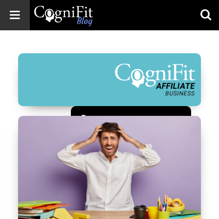
CogniFit
Blog: Brain
Health
News
Brain Training,
Mental Health, and
Wellness
Зарегистрироваться