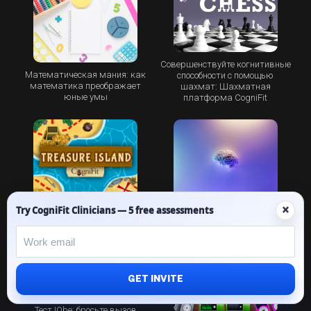
Совершенствуйте когнитивные
Математическая мания: как
способности с помощью
математика преображает
шахмат: Шахматная
юные умы
платформа CogniFit
×
Try CogniFit Clinicians — 5 free assessments
Treasure Island – когнитивная
Традиционные или
игра для самых острых умов
когнитивные игры – что
выбрать?
GET INVITE
Тест IQbe: бросьте вызов