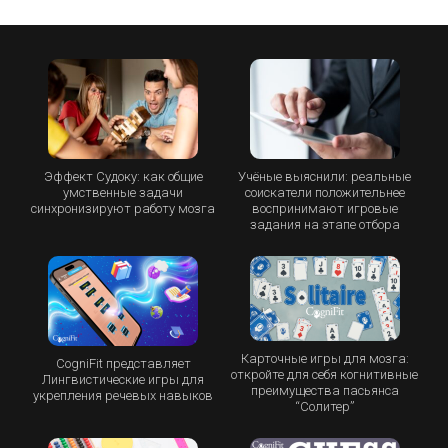
Эффект Судоку: как общие
Учёные выяснили: реальные
умственные задачи
соискатели положительнее
синхронизируют работу мозга
воспринимают игровые
задания на этапе отбора
Карточные игры для мозга:
CogniFit представляет
откройте для себя когнитивные
Лингвистические игры для
преимущества пасьянса
укрепления речевых навыков
“Cолитер”