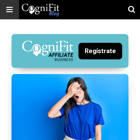
CogniFit
Blog: Brain
Health
News
Regístrate
Brain Training,
Mental Health, and
Wellness