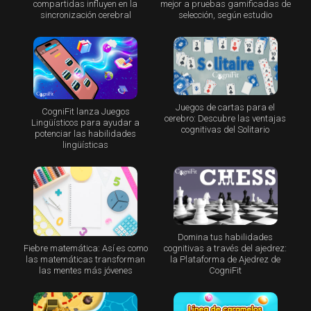
compartidas influyen en la
mejor a pruebas gamificadas de
sincronización cerebral
selección, según estudio
Juegos de cartas para el
CogniFit lanza Juegos
cerebro: Descubre las ventajas
Lingüísticos para ayudar a
cognitivas del Solitario
potenciar las habilidades
lingüísticas
Domina tus habilidades
Fiebre matemática: Así es como
cognitivas a través del ajedrez:
las matemáticas transforman
la Plataforma de Ajedrez de
las mentes más jóvenes
CogniFit