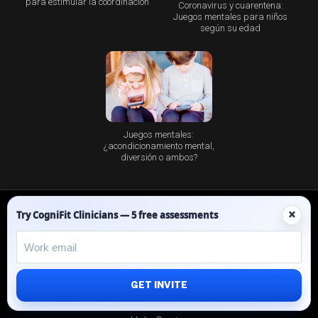
para estimular la coordinación
Coronavirus y cuarentena:
Juegos mentales para niños
según su edad
Juegos mentales:
¿acondicionamiento mental,
diversión o ambos?
Facebook
Twitter
Instagram
Pinterest
LinkedIn
YouTube
Spotify
×
Try CogniFit Clinicians — 5 free assessments
About CogniFit
Cognitive Skills
Scientific Validation
GET INVITE
Privacy Policy