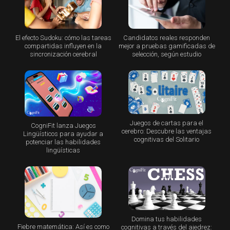
El efecto Sudoku: cómo las tareas
Candidatos reales responden
compartidas influyen en la
mejor a pruebas gamificadas de
sincronización cerebral
selección, según estudio
Juegos de cartas para el
CogniFit lanza Juegos
cerebro: Descubre las ventajas
Lingüísticos para ayudar a
cognitivas del Solitario
potenciar las habilidades
lingüísticas
Domina tus habilidades
Fiebre matemática: Así es como
cognitivas a través del ajedrez: