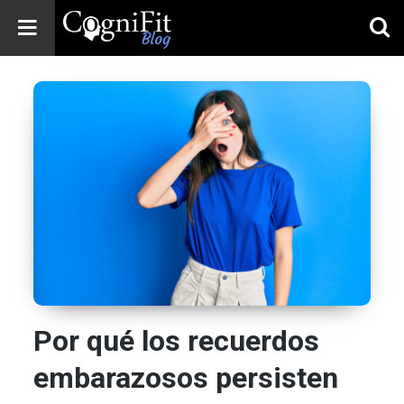
CogniFit
Blog: Brain
Health
News
Brain Training,
Mental Health, and
Wellness
Por qué los recuerdos
embarazosos persisten