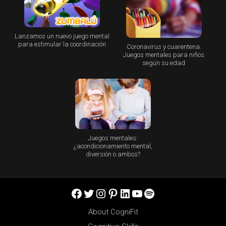
Lanzamos un nuevo juego mental
para estimular la coordinación
Coronavirus y cuarentena:
Juegos mentales para niños
según su edad
Juegos mentales:
¿acondicionamiento mental,
diversión o ambos?
Facebook
Twitter
Instagram
Pinterest
LinkedIn
YouTube
Spotify
About CogniFit