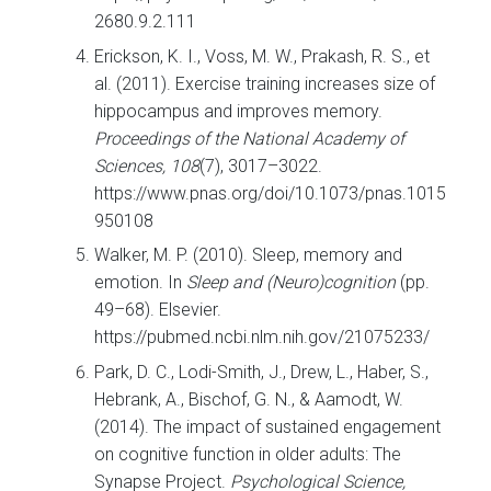
2680.9.2.111
Erickson, K. I., Voss, M. W., Prakash, R. S., et
al. (2011). Exercise training increases size of
hippocampus and improves memory.
Proceedings of the National Academy of
Sciences, 108
(7), 3017–3022.
https://www.pnas.org/doi/10.1073/pnas.1015
950108
Walker, M. P. (2010). Sleep, memory and
emotion. In
Sleep and (Neuro)cognition
(pp.
49–68). Elsevier.
https://pubmed.ncbi.nlm.nih.gov/21075233/
Park, D. C., Lodi-Smith, J., Drew, L., Haber, S.,
Hebrank, A., Bischof, G. N., & Aamodt, W.
(2014). The impact of sustained engagement
on cognitive function in older adults: The
Synapse Project.
Psychological Science,