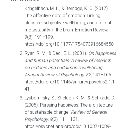
Kringelbach, M. L., & Berridge, K. C. (2017).
The affective core of emotion: Linking
pleasure, subjective well-being, and optimal
metastability in the brain. Emotion Review,
9(3), 191–199.
https://doi.org/10.1177/1754073916684558
Ryan, R. M., & Deci, E. L. (2001).
On happiness
and human potentials: A review of research
on hedonic and eudaimonic well-being.
Annual Review of Psychology, 52
, 141–166.
https://doi.org/10.1146/annurev.psych.52.1.1
41
Lyubomirsky, S., Sheldon, K. M., & Schkade, D.
(2005). Pursuing happiness: The architecture
of sustainable change.
Review of General
Psychology, 9
(2), 111–131.
https://psycnet.apa.org/doi/10.1037/1089-