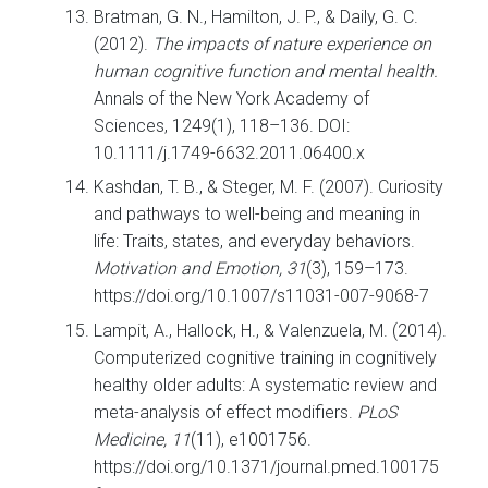
Bratman, G. N., Hamilton, J. P., & Daily, G. C.
(2012).
The impacts of nature experience on
human cognitive function and mental health.
Annals of the New York Academy of
Sciences, 1249(1), 118–136. DOI:
10.1111/j.1749-6632.2011.06400.x
Kashdan, T. B., & Steger, M. F. (2007). Curiosity
and pathways to well-being and meaning in
life: Traits, states, and everyday behaviors.
Motivation and Emotion, 31
(3), 159–173.
https://doi.org/10.1007/s11031-007-9068-7
Lampit, A., Hallock, H., & Valenzuela, M. (2014).
Computerized cognitive training in cognitively
healthy older adults: A systematic review and
meta-analysis of effect modifiers.
PLoS
Medicine, 11
(11), e1001756.
https://doi.org/10.1371/journal.pmed.100175