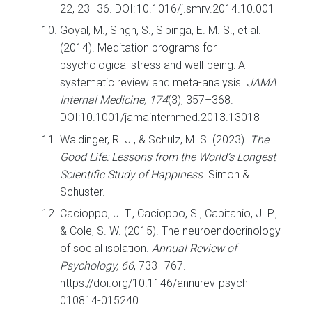
22, 23–36. DOI: 10.1016/j.smrv.2014.10.001
Goyal, M., Singh, S., Sibinga, E. M. S., et al.
(2014). Meditation programs for
psychological stress and well-being: A
systematic review and meta-analysis.
JAMA
Internal Medicine, 174
(3), 357–368.
DOI:10.1001/jamainternmed.2013.13018
Waldinger, R. J., & Schulz, M. S. (2023).
The
Good Life: Lessons from the World’s Longest
Scientific Study of Happiness
. Simon &
Schuster.
Cacioppo, J. T., Cacioppo, S., Capitanio, J. P.,
& Cole, S. W. (2015). The neuroendocrinology
of social isolation.
Annual Review of
Psychology, 66
, 733–767.
https://doi.org/10.1146/annurev-psych-
010814-015240