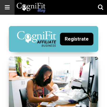
CogniFit
Blog: Brain
Health
News
Regístrate
Brain Training,
Mental Health, and
Wellness