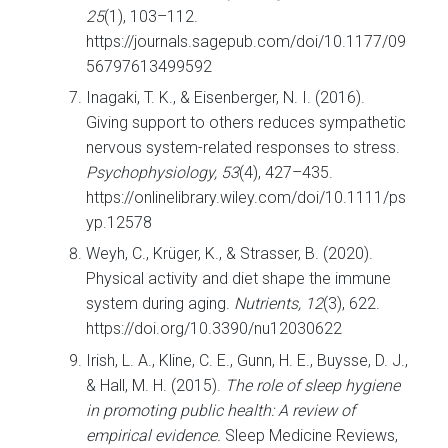
25
(1), 103–112.
https://journals.sagepub.com/doi/10.1177/09
56797613499592
Inagaki, T. K., & Eisenberger, N. I. (2016).
Giving support to others reduces sympathetic
nervous system-related responses to stress.
Psychophysiology, 53
(4), 427–435.
https://onlinelibrary.wiley.com/doi/10.1111/ps
yp.12578
Weyh, C., Krüger, K., & Strasser, B. (2020).
Physical activity and diet shape the immune
system during aging.
Nutrients, 12
(3), 622.
https://doi.org/10.3390/nu12030622
Irish, L. A., Kline, C. E., Gunn, H. E., Buysse, D. J.,
& Hall, M. H. (2015).
The role of sleep hygiene
in promoting public health: A review of
empirical evidence.
Sleep Medicine Reviews,