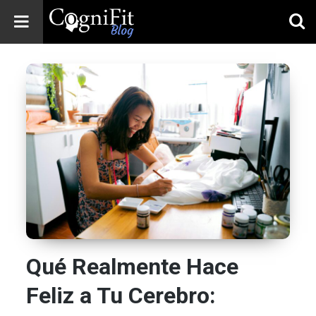
CogniFit
Blog: Brain
Health
News
Brain Training,
Mental Health, and
Wellness
Qué Realmente Hace
Feliz a Tu Cerebro: