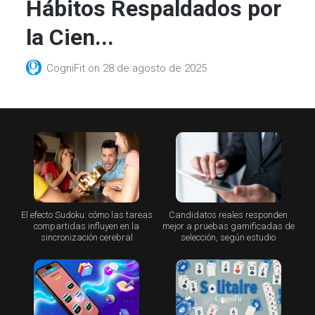
Hábitos Respaldados por
la Cien...
CogniFit
on
28 de agosto de 2025
El efecto Sudoku: cómo las tareas
Candidatos reales responden
compartidas influyen en la
mejor a pruebas gamificadas de
sincronización cerebral
selección, según estudio