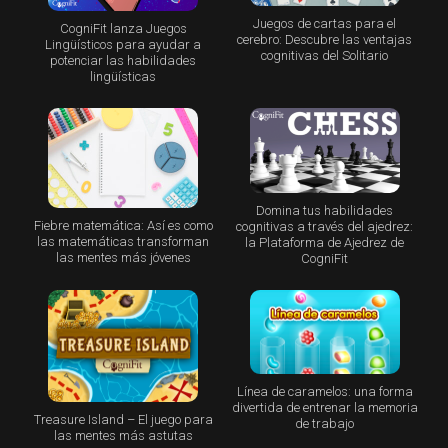
Juegos de cartas para el
CogniFit lanza Juegos
cerebro: Descubre las ventajas
Lingüísticos para ayudar a
cognitivas del Solitario
potenciar las habilidades
lingüísticas
Domina tus habilidades
Fiebre matemática: Así es como
cognitivas a través del ajedrez:
las matemáticas transforman
la Plataforma de Ajedrez de
las mentes más jóvenes
CogniFit
Línea de caramelos: una forma
divertida de entrenar la memoria
Treasure Island – El juego para
de trabajo
las mentes más astutas