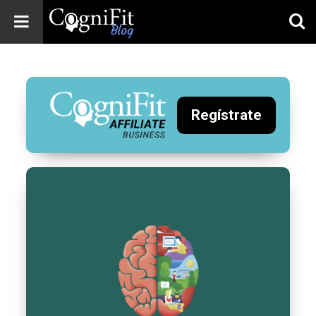
CogniFit
Blog: Brain
Health
News
Regístrate
Brain Training,
Mental Health, and
Wellness