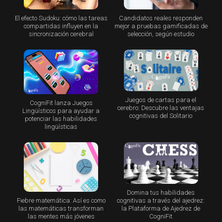
El efecto Sudoku: cómo las tareas
Candidatos reales responden
compartidas influyen en la
mejor a pruebas gamificadas de
sincronización cerebral
selección, según estudio
Juegos de cartas para el
CogniFit lanza Juegos
cerebro: Descubre las ventajas
Lingüísticos para ayudar a
cognitivas del Solitario
potenciar las habilidades
lingüísticas
Domina tus habilidades
Fiebre matemática: Así es como
cognitivas a través del ajedrez:
las matemáticas transforman
la Plataforma de Ajedrez de
las mentes más jóvenes
CogniFit