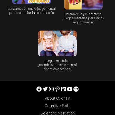
Lanzamos un nuevo juego mental
para estimular la coordinación
Coronavirus y cuarentena:
Juegos mentales para niños
según su edad
Juegos mentales:
¿acondicionamiento mental,
diversión o ambos?
Facebook
Twitter
Instagram
Pinterest
LinkedIn
YouTube
Spotify
About CogniFit
Cognitive Skills
Scientific Validation