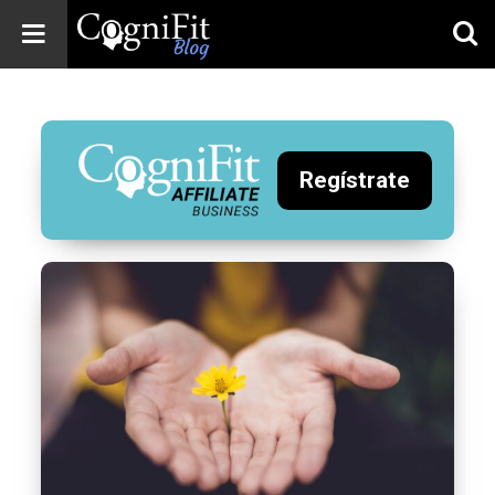
CogniFit
Blog: Brain
Health
News
Regístrate
Brain Training,
Mental Health, and
Wellness