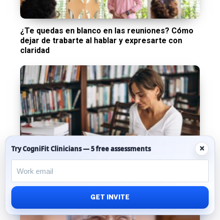
¿Te quedas en blanco en las reuniones? Cómo
dejar de trabarte al hablar y expresarte con
claridad
×
Try CogniFit Clinicians — 5 free assessments
Lectura en piloto automático: un nuevo estudio
muestra cómo el cerebro predice las palabras
GET INVITE