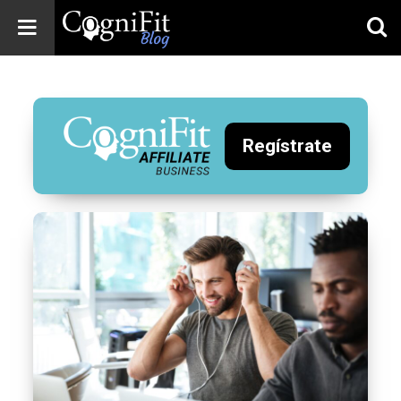
CogniFit
Blog: Brain
Health
News
Regístrate
Brain Training,
Mental Health, and
Wellness