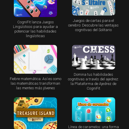
Juegos de cartas para el
CogniFit lanza Juegos
cerebro: Descubre las ventajas
Lingüísticos para ayudar a
cognitivas del Solitario
potenciar las habilidades
lingüísticas
Domina tus habilidades
Fiebre matemática: Así es como
cognitivas a través del ajedrez:
las matemáticas transforman
la Plataforma de Ajedrez de
las mentes más jóvenes
CogniFit
Línea de caramelos: una forma