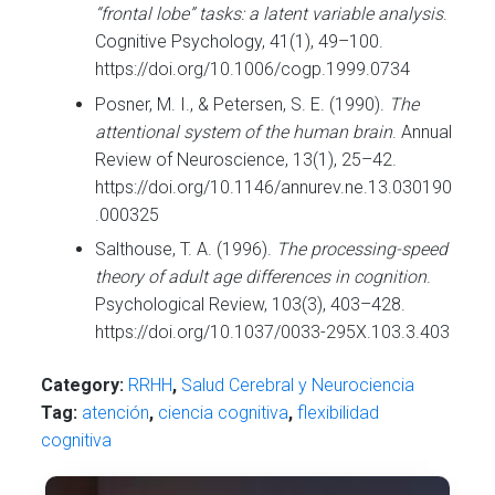
“frontal lobe” tasks: a latent variable analysis
.
Cognitive Psychology, 41(1), 49–100.
https://doi.org/10.1006/cogp.1999.0734
Posner, M. I., & Petersen, S. E. (1990).
The
attentional system of the human brain
. Annual
Review of Neuroscience, 13(1), 25–42.
https://doi.org/10.1146/annurev.ne.13.030190
.000325
Salthouse, T. A. (1996).
The processing-speed
theory of adult age differences in cognition
.
Psychological Review, 103(3), 403–428.
https://doi.org/10.1037/0033-295X.103.3.403
Category:
RRHH
,
Salud Cerebral y Neurociencia
Tag:
atención
,
ciencia cognitiva
,
flexibilidad
cognitiva