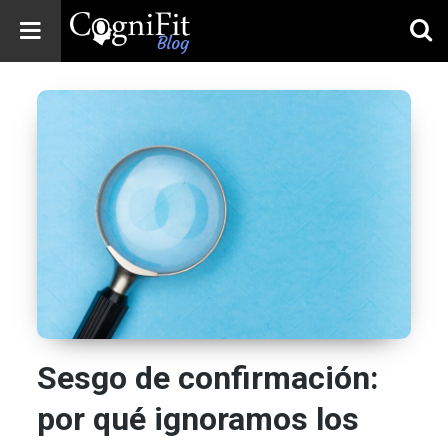
CogniFit
Blog: Brain
Health
News
Brain Training,
Mental Health, and
Wellness
Sesgo de confirmación:
por qué ignoramos los