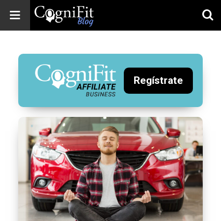
CogniFit
Blog: Brain
Health
News
Regístrate
Brain Training,
Mental Health, and
Wellness