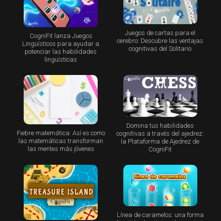
Juegos de cartas para el
CogniFit lanza Juegos
cerebro: Descubre las ventajas
Lingüísticos para ayudar a
cognitivas del Solitario
potenciar las habilidades
lingüísticas
Domina tus habilidades
Fiebre matemática: Así es como
cognitivas a través del ajedrez:
las matemáticas transforman
la Plataforma de Ajedrez de
las mentes más jóvenes
CogniFit
Línea de caramelos: una forma