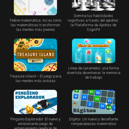
Domina tus habilidades
Fiebre matemática: Así es como
cognitivas a través del ajedrez:
las matemáticas transforman
la Plataforma de Ajedrez de
las mentes más jóvenes
CogniFit
Línea de caramelos: una forma
divertida de entrenar la memoria
Treasure Island – El juego para
de trabajo
las mentes más astutas
Pingüino Explorador: El nuevo y
Dígitos: Un nuevo y desafiante
emocionante juego de
rompecabezas matemático
entrenamiento cerebral de