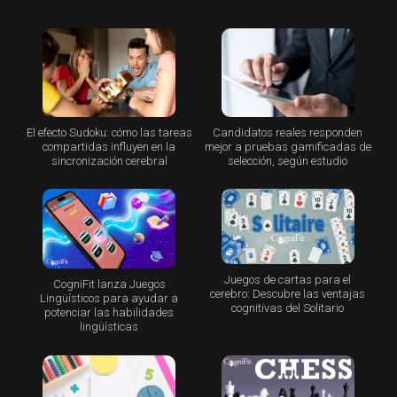
El efecto Sudoku: cómo las tareas
Candidatos reales responden
compartidas influyen en la
mejor a pruebas gamificadas de
sincronización cerebral
selección, según estudio
Juegos de cartas para el
CogniFit lanza Juegos
cerebro: Descubre las ventajas
Lingüísticos para ayudar a
cognitivas del Solitario
potenciar las habilidades
lingüísticas