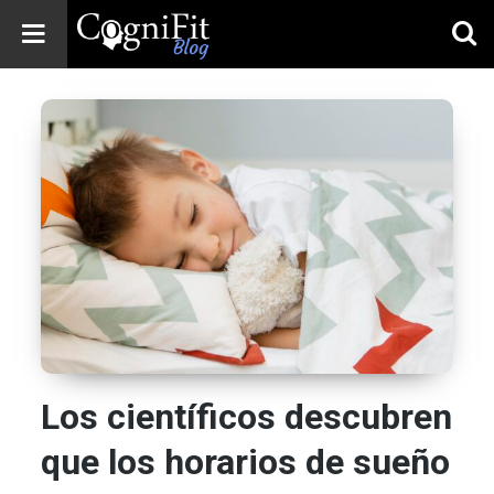
CogniFit
Blog: Brain
Health
News
Brain Training,
Mental Health, and
Wellness
Los científicos descubren
que los horarios de sueño