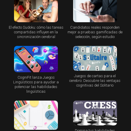
El efecto Sudoku: cómo las tareas
Candidatos reales responden
compartidas influyen en la
mejor a pruebas gamificadas de
sincronización cerebral
selección, según estudio
Juegos de cartas para el
CogniFit lanza Juegos
cerebro: Descubre las ventajas
Lingüísticos para ayudar a
cognitivas del Solitario
potenciar las habilidades
lingüísticas
Domina tus habilidades