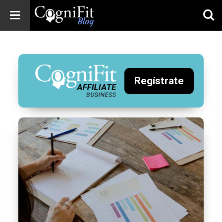
CogniFit
Blog: Brain
Health
News
Regístrate
Brain Training,
Mental Health, and
Wellness