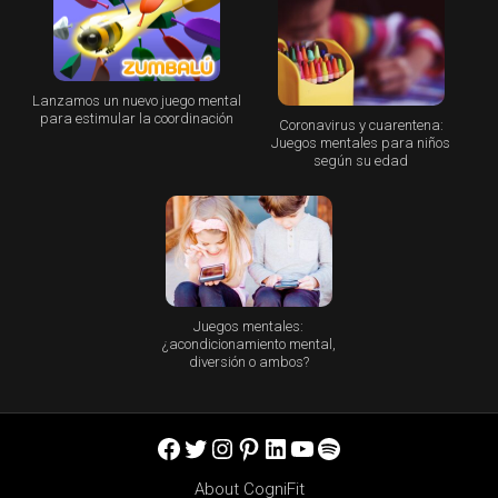
Lanzamos un nuevo juego mental
para estimular la coordinación
Coronavirus y cuarentena:
Juegos mentales para niños
según su edad
Juegos mentales:
¿acondicionamiento mental,
diversión o ambos?
Facebook
Twitter
Instagram
Pinterest
LinkedIn
YouTube
Spotify
About CogniFit