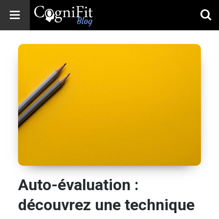
CogniFit
Blog: Brain
Health
News
Brain Training,
Mental Health, and
Wellness
Auto-évaluation :
découvrez une technique