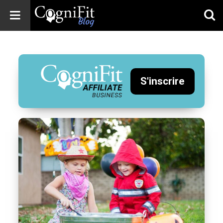
CogniFit
Blog: Brain
Health
News
S'inscrire
Brain Training,
Mental Health, and
Wellness