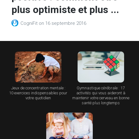
plus optimiste et plus ...
CogniFit
on
16 septembre 2016
Jeux de concentration mentale :
Gymnastique cérébrale : 17
10 exercices indispensables pour
activités qui vous aideront à
votre quotidien
maintenir votre cerveau en bonne
santé plus longtemps