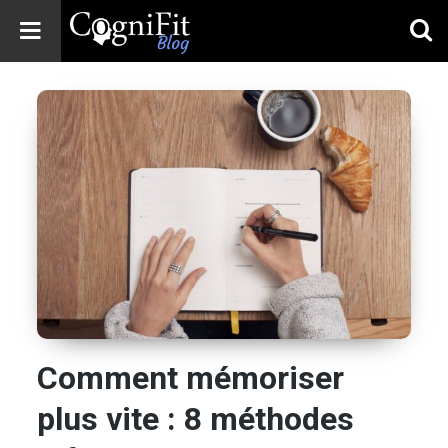
CogniFit
Blog: Brain
Health
News
Brain Training,
Mental Health, and
Wellness
Comment mémoriser
plus vite : 8 méthodes