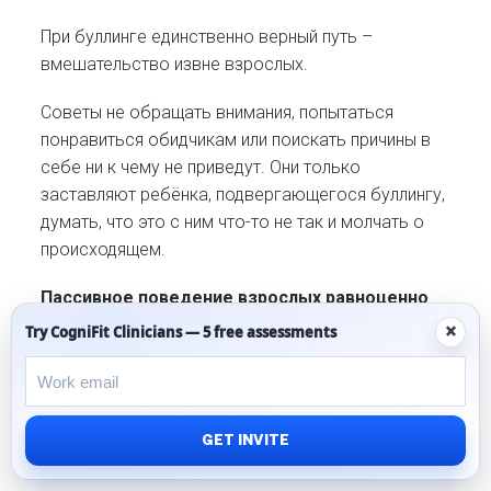
При буллинге единственно верный путь –
вмешательство извне взрослых.
Советы не обращать внимания, попытаться
понравиться обидчикам или поискать причины в
себе ни к чему не приведут. Они только
заставляют ребёнка, подвергающегося буллингу,
думать, что это с ним что-то не так и молчать о
происходящем.
Пассивное поведение взрослых равноценно
одобрению для агрессора
и отказу в помощи
×
Try CogniFit Clinicians — 5 free assessments
для жертвы.
Как это выглядит для булли: Если мне никто не
говорит, что я неправильно себя веду, значит всё
GET INVITE
хорошо и можно продолжать.