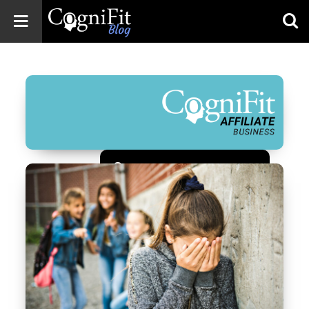
CogniFit
Blog: Brain
Health
News
Brain Training,
Mental Health, and
Wellness
Зарегистрироваться