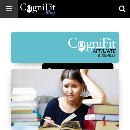
CogniFit
Blog: Brain
Health
News
Brain Training,
Mental Health, and
Wellness
Зарегистрироваться