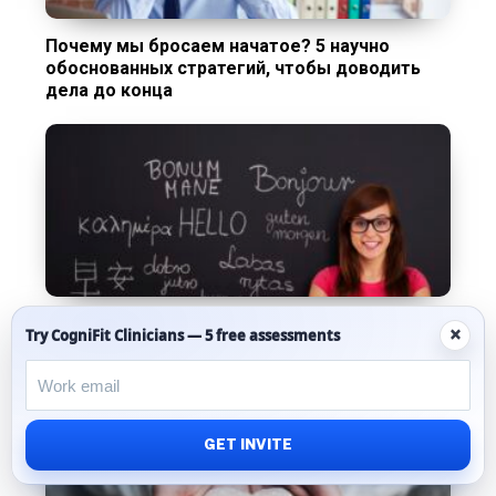
Почему мы бросаем начатое? 5 научно
обоснованных стратегий, чтобы доводить
дела до конца
Как мозг билингвов переключается между
×
Try CogniFit Clinicians — 5 free assessments
языками: новое исследование
GET INVITE