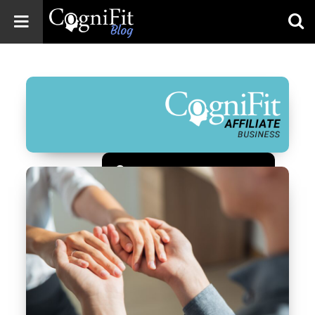
CogniFit
Blog: Brain
Health
News
Brain Training,
Mental Health, and
Wellness
Зарегистрироваться