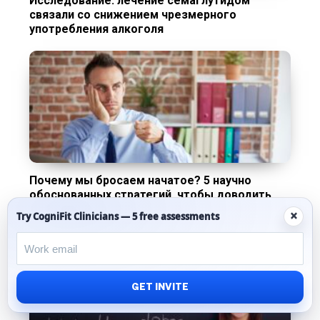
Исследование: лечение семаглутидом
связали со снижением чрезмерного
употребления алкоголя
Почему мы бросаем начатое? 5 научно
обоснованных стратегий, чтобы доводить
дела до конца
×
Try CogniFit Clinicians — 5 free assessments
GET INVITE