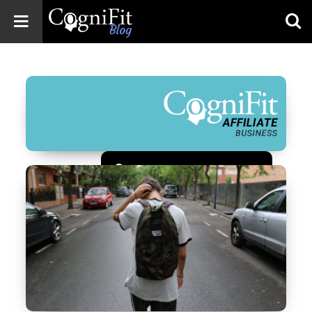
CogniFit
Blog: Brain
Health
News
Brain Training,
Mental Health, and
Wellness
Зарегистрироваться