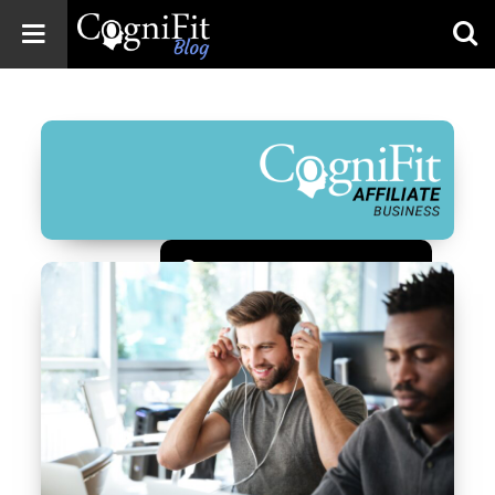
CogniFit
Blog: Brain
Health
News
Brain Training,
Mental Health, and
Wellness
Зарегистрироваться