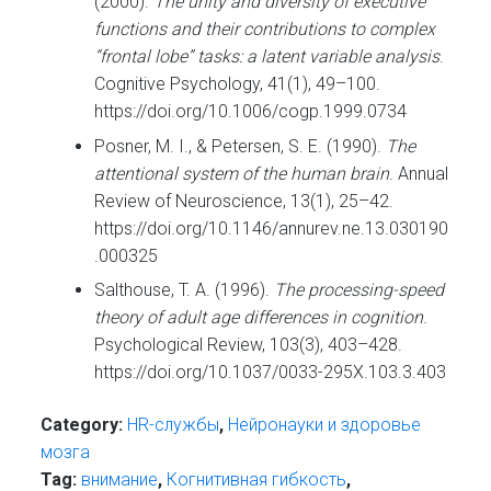
(2000).
The unity and diversity of executive
functions and their contributions to complex
“frontal lobe” tasks: a latent variable analysis
.
Cognitive Psychology, 41(1), 49–100.
https://doi.org/10.1006/cogp.1999.0734
Posner, M. I., & Petersen, S. E. (1990).
The
attentional system of the human brain
. Annual
Review of Neuroscience, 13(1), 25–42.
https://doi.org/10.1146/annurev.ne.13.030190
.000325
Salthouse, T. A. (1996).
The processing-speed
theory of adult age differences in cognition
.
Psychological Review, 103(3), 403–428.
https://doi.org/10.1037/0033-295X.103.3.403
Category:
HR-cлужбы
,
Нейронауки и здоровье
мозга
Tag:
внимание
,
Когнитивная гибкость
,