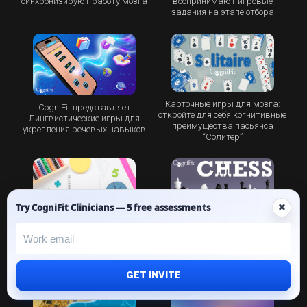
синхронизируют работу мозга
воспринимают игровые
задания на этапе отбора
Карточные игры для мозга:
CogniFit представляет
откройте для себя когнитивные
Лингвистические игры для
преимущества пасьянса
укрепления речевых навыков
“Cолитер”
×
Try CogniFit Clinicians — 5 free assessments
Совершенствуйте когнитивные
Математическая мания: как
способности с помощью
математика преображает
шахмат: Шахматная
юные умы
платформа CogniFit
GET INVITE