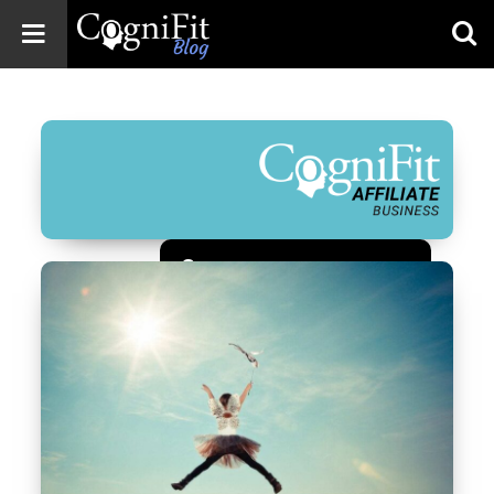
CogniFit
Blog: Brain
Health
News
Brain Training,
Mental Health, and
Wellness
Зарегистрироваться