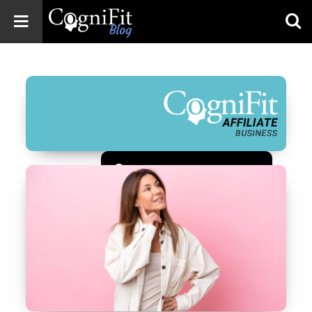
CogniFit
Blog: Brain
Health
News
Brain Training,
Mental Health, and
Wellness
Зарегистрироваться